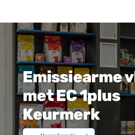
Emissiearme v
met EC 1plus
Keurmerk