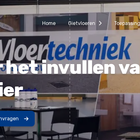
Home
Gietvloeren
Toepassin
het invullen va
ier
anvragen