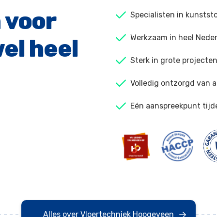
 voor
Specialisten in kunstst
Werkzaam in heel Neder
el heel
Sterk in grote projecte
Volledig ontzorgd van a
Eén aanspreekpunt tijd
Alles over Vloertechniek Hoogeveen