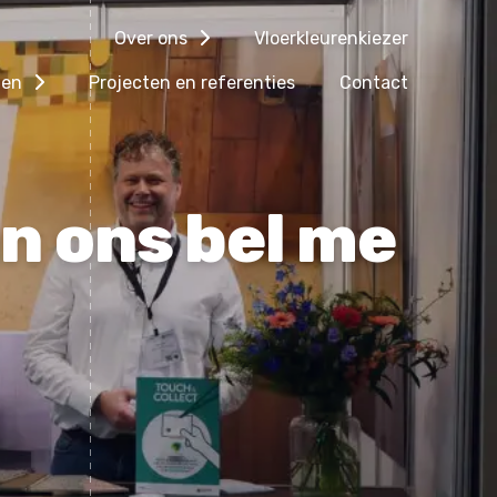
Over ons
Vloerkleurenkiezer
gen
Projecten en referenties
Contact
n ons bel me