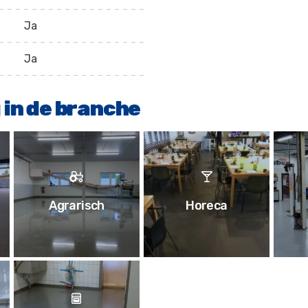
Ja
Ja
 in de branche
Agrarisch
Horeca