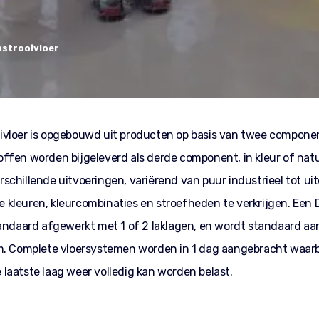
nstrooivloer
ivloer is opgebouwd uit producten op basis van twee componen
ffen worden bijgeleverd als derde component, in kleur of nat
 verschillende uitvoeringen, variërend van puur industrieel tot u
nde kleuren, kleurcombinaties en stroefheden te verkrijgen. Ee
tandaard afgewerkt met 1 of 2 laklagen, en wordt standaard aa
m. Complete vloersystemen worden in 1 dag aangebracht waarbij
laatste laag weer volledig kan worden belast.