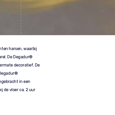
ten harsen, waarbij
urel. De Degadur®
itermate decoratief. De
n Degadur®
ngebracht in een
 de vloer ca. 2 uur