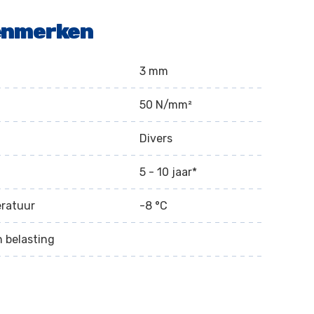
enmerken
3 mm
50 N/mm²
Divers
5 - 10 jaar*
eratuur
-8 °C
n belasting