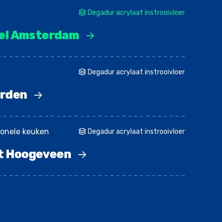
Degadur acrylaat instrooivloer
tel Amsterdam
Degadur acrylaat instrooivloer
arden
sionele keuken
Degadur acrylaat instrooivloer
nt Hoogeveen