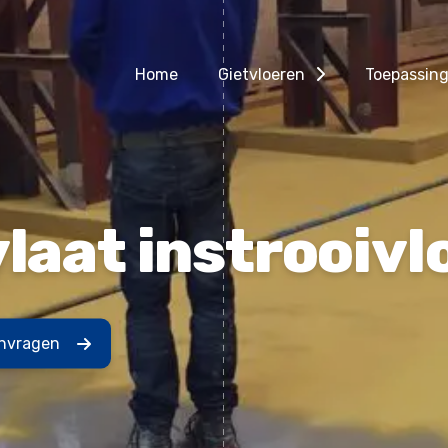
Home
Gietvloeren
Toepassin
laat instrooivl
anvragen