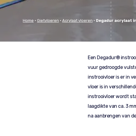
Home
•
Gietvloeren
•
Acrylaat vloeren
•
Degadur acrylaat i
Een Degadur® instroo
vuur gedroogde vulsto
instrooivloer is er in
vloer is in verschille
instrooivloer wordt s
laagdikte van ca. 3 m
na aanbrengen van de 