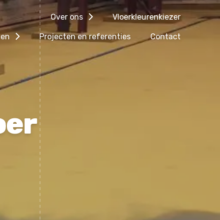
Over ons
Vloerkleurenkiezer
gen
Projecten en referenties
Contact
oer