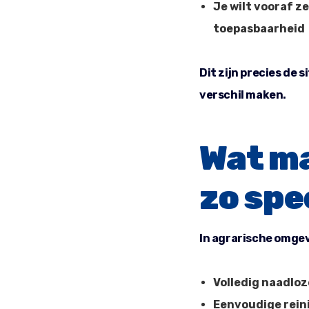
Je wilt vooraf z
toepasbaarheid
Dit zijn precies de s
verschil maken.
Wat ma
zo spe
In agrarische omgev
Volledig naadlo
Eenvoudige rein