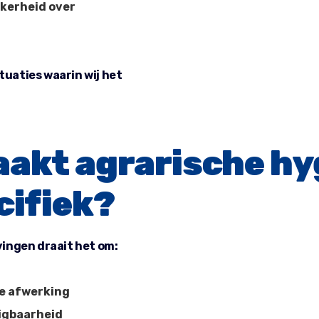
ekerheid over
ituaties waarin wij het
akt agrarische hy
cifiek?
ingen draait het om:
ze afwerking
igbaarheid