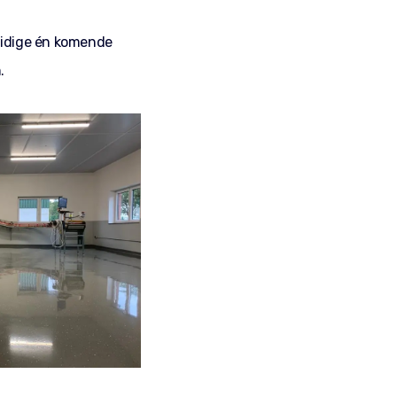
uidige én komende
.