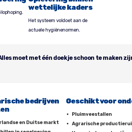
wettelijke kaders
ilophoping.
Het systeem voldoet aan de
actuele hygiënenormen.
Alles moet met één doekje schoon te maken zij
rische bedrijven
Geschikt voor ond
zen
Pluimveestallen
erlandse en Duitse markt
Agrarische productieru
hillen in regelgeving