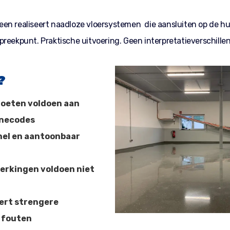
en realiseert naadloze vloersystemen die aansluiten op de h
reekpunt. Praktische uitvoering. Geen interpretatieverschillen
?
moeten voldoen aan
ënecodes
nel en aantoonbaar
werkingen voldoen niet
ert strengere
j fouten