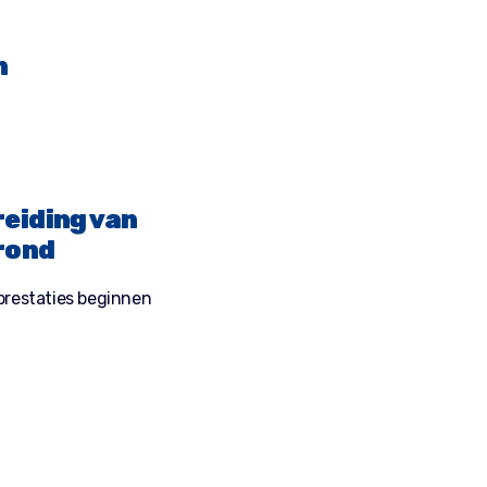
n
eiding van
rond
prestaties beginnen