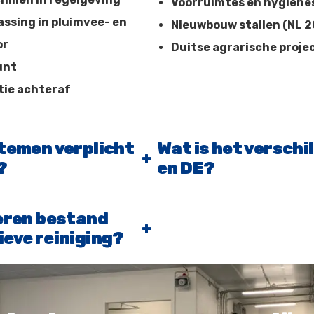
Voorruimtes en hygiëne
ssing in pluimvee- en
Nieuwbouw stallen (NL 2
or
Duitse agrarische proje
unt
tie achteraf
stemen verplicht
Wat is het verschi
+
?
en DE?
oeren bestand
+
ieve reiniging?