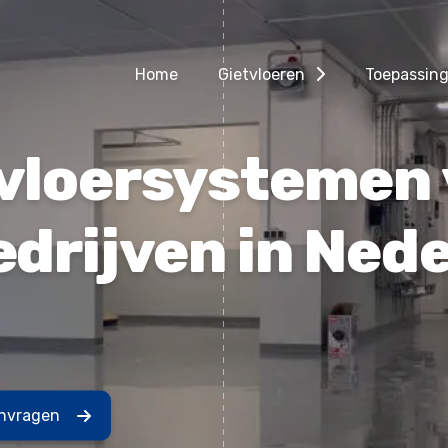
Home
Gietvloeren
Toepassin
vloersystemen 
edrijven in Ned
anvragen