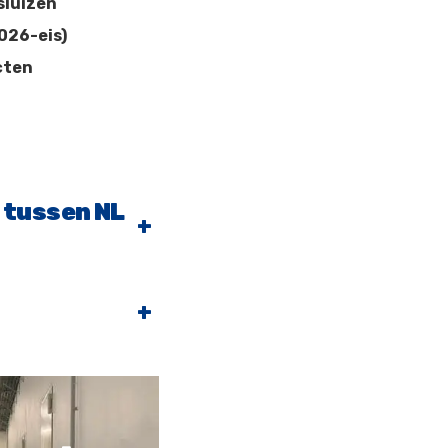
sluizen
026-eis)
cten
l tussen NL
+
+