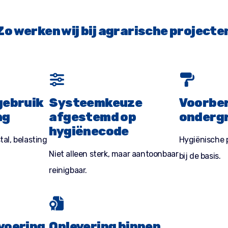
Zo werken wij bij agrarische projecte
gebruik
Systeemkeuze
Voorber
ng
afgestemd op
onderg
hygiënecode
tal, belasting
Hygiënische 
Niet alleen sterk, maar aantoonbaar
bij de basis.
reinigbaar.
voering
Oplevering binnen