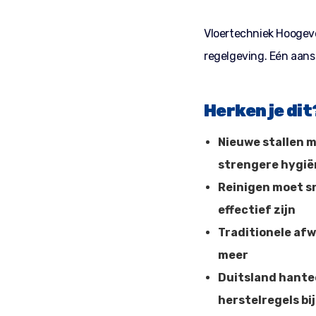
Vloertechniek Hoogeve
regelgeving. Eén aansp
Herken je dit
Nieuwe stallen 
strengere hygi
Reinigen moet s
effectief zijn
Traditionele af
meer
Duitsland hante
herstelregels bi