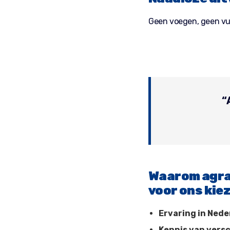
Geen voegen, geen vu
“
Waarom agra
voor ons kie
Ervaring in Ned
Kennis van versc