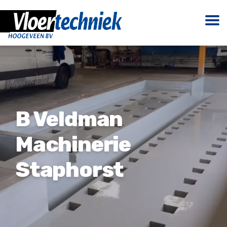
B Veldman
Machinerie
Staphorst