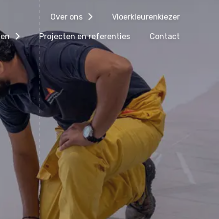
Over ons
Vloerkleurenkiezer
gen
Projecten en referenties
Contact