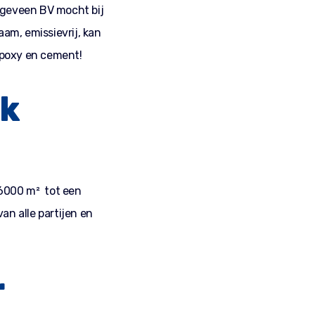
ogeveen BV mocht bij
am, emissievrij, kan
epoxy en cement!
ek
 6000 m² tot een
n alle partijen en
r