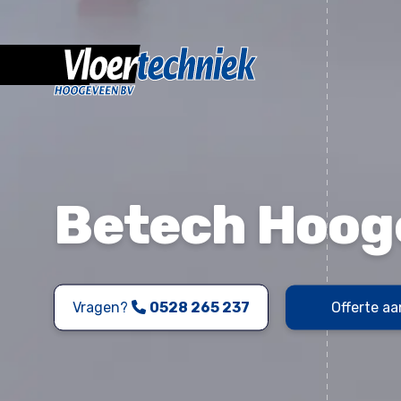
Betech Hoog
Vragen?
0528 265 237
Offerte a