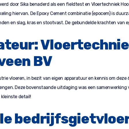
werd door Sika benaderd als een fieldtest en Vloertechniek Ho
eling hiervan. De Epoxy Cement combinatie (epocem) is duurza
den en slag, kras en stootvast. De gebundelde krachten van 
ateur: Vloertechni
veen BV
strie vloeren, in bezit van eigen apparatuur en kennis om deze
rengen. Deze bovenstaande uitdaging was een samenwerking va
kleinste detail!
le bedrijfsgietvloe