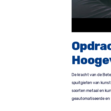
Opdra
Hooge
De kracht van de Bete
spuitgieten van kunst
soorten metaal en kun
geautomatiseerde en v