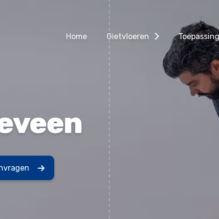
Home
Gietvloeren
Toepassin
eveen
anvragen