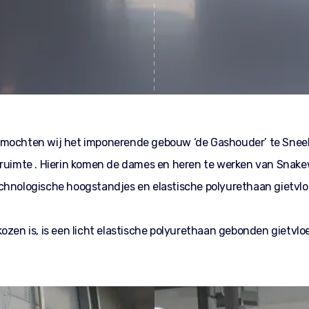
 mochten wij het imponerende gebouw ‘de Gashouder’ te Snee
kruimte . Hierin komen de dames en heren te werken van Snak
chnologische hoogstandjes en elastische polyurethaan gietvl
ozen is, is een licht elastische polyurethaan gebonden gietvlo