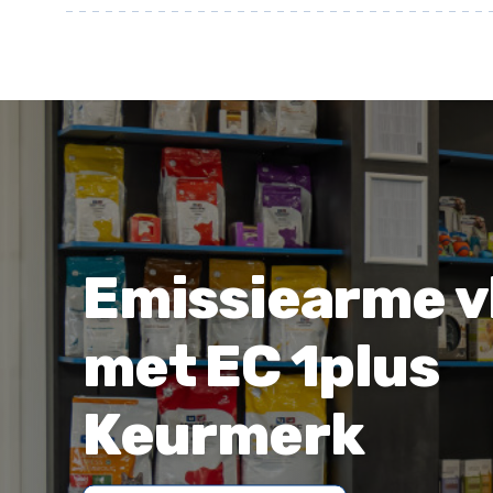
Emissiearme v
met EC 1plus
Keurmerk