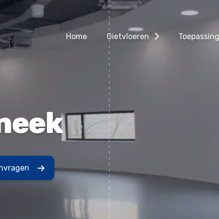
Home
Gietvloeren
Toepassin
neek
anvragen