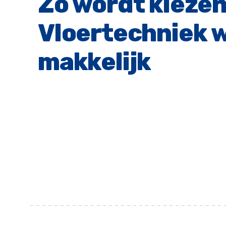
Zo wordt kiezen
Vloertechniek w
makkelijk