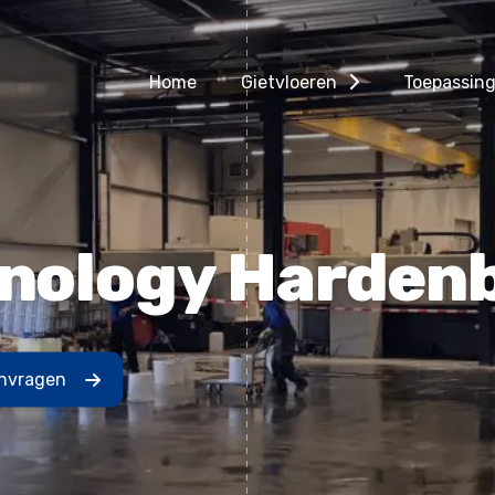
Home
Gietvloeren
Toepassin
hnology Harden
anvragen