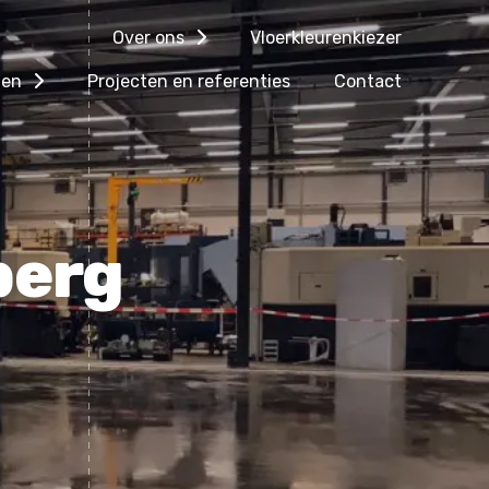
Over ons
Vloerkleurenkiezer
gen
Projecten en referenties
Contact
berg