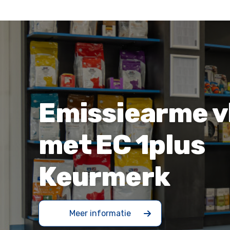
Emissiearme v
met EC 1plus
Keurmerk
Meer informatie