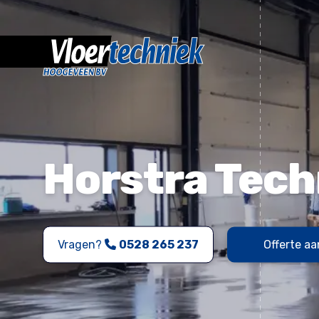
Horstra Tec
Vragen?
0528 265 237
Offerte a