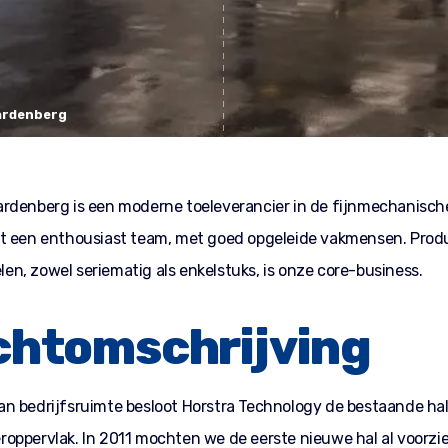
ardenberg
rdenberg is een moderne toeleverancier in de fijnmechanische
it een enthousiast team, met goed opgeleide vakmensen. Pro
n, zowel seriematig als enkelstuks, is onze core-business.
htomschrijving
n bedrijfsruimte besloot Horstra Technology de bestaande hal 
oppervlak. In 2011 mochten we de eerste nieuwe hal al voorz