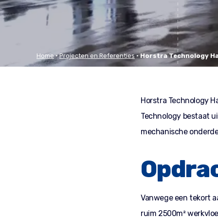
Home
•
Projecten en Referenties
•
Horstra Technology H
Horstra Technology Ha
Technology bestaat u
mechanische onderdele
Opdrac
Vanwege een tekort aa
ruim 2500m² werkvloer