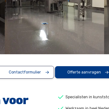
Contactformulier
Offerte aanvragen
 voor
Specialisten in kunstst
Werkzaam in heel Neder