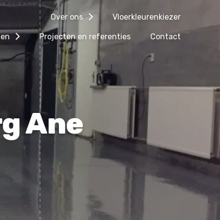
Over ons
Vloerkleurenkiezer
gen
Projecten en referenties
Contact
rg Ane