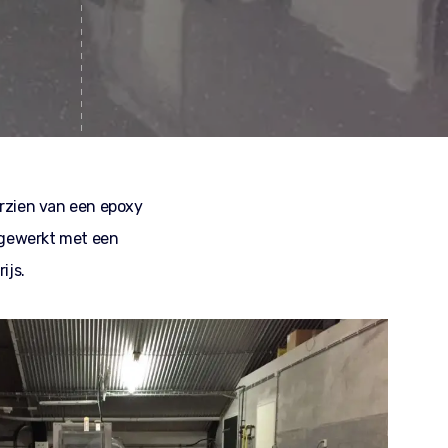
orzien van een epoxy
afgewerkt met een
ijs.