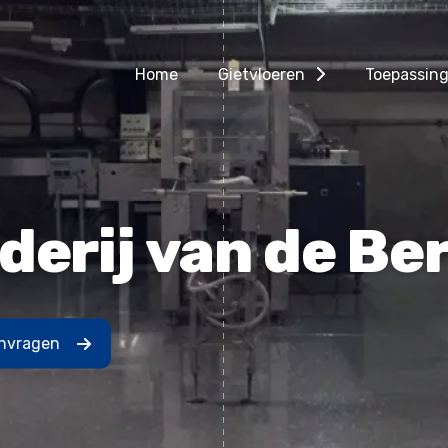
Home
Gietvloeren
Toepassin
erij van de Be
anvragen