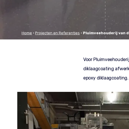
Home
•
Projecten en Referenties
•
Pluimveehouderij van d
Voor Pluimveehouderij
diklaagcoating afwerk
epoxy diklaagcoating. 