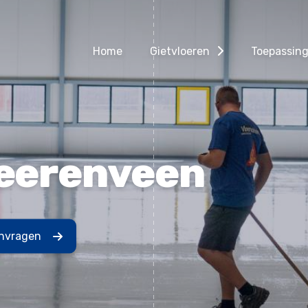
Home
Gietvloeren
Toepassin
Heerenveen
anvragen