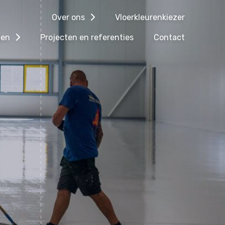
Over ons
Vloerkleurenkiezer
gen
Projecten en referenties
Contact